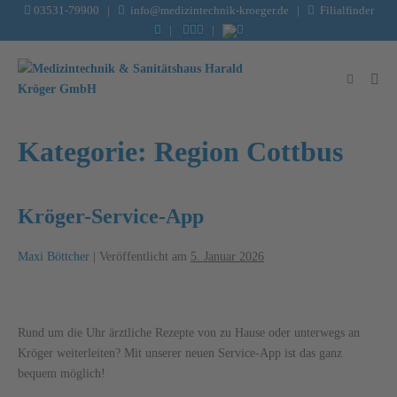
Inhalt
03531-79900
|
info@medizintechnik-kroeger.de
|
Filialfinder
springen
|
|
Kategorie:
Region Cottbus
Kröger-Service-App
Maxi Böttcher
|
Veröffentlicht am
5. Januar 2026
Rund um die Uhr ärztliche Rezepte von zu Hause oder unterwegs an
Kröger weiterleiten? Mit unserer neuen Service-App ist das ganz
bequem möglich!