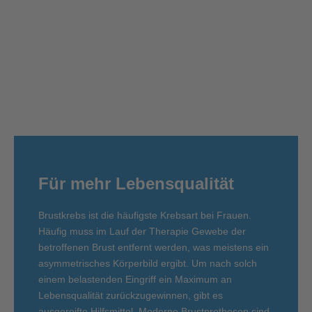
Für mehr Lebensqualität
Brustkrebs ist die häufigste Krebsart bei Frauen.
Häufig muss im Lauf der Therapie Gewebe der
betroffenen Brust entfernt werden, was meistens ein
asymmetrisches Körperbild ergibt. Um nach solch
einem belastenden Eingriff ein Maximum an
Lebensqualität zurückzugewinnen, gibt es
ausgereifte Hilfsmittel. Moderne Brustprothesen sind