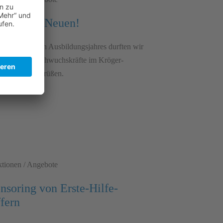
 sind die Neuen!
tart des neuen Ausbildungsjahres durften wir
engagierte Nachwuchskräfte im Kröger-
nverbund begrüßen.
tionen / Angebote
nsoring von Erste-Hilfe-
fern