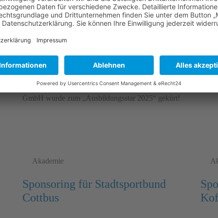
Ausbildungsstar 2025
Wir
Was für ein Moment!
Zum S
Mit großer Freude und noch größerem Stolz dürfen
fünf 
wir verkünden:
Firme
Die Medizintechnik & Sanitätshaus Harald Kröger
GmbH wurde zum „Ausbildungsstar 2025“ gekürt!
Akademie
Ak
Sponsoring für Stadtsportbund
Spo
Cottbus
Kof