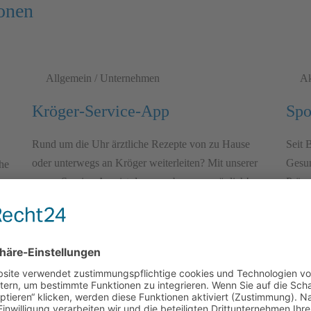
onen
Allgemein / Unternehmen
Ak
Kröger-Service-App
Spo
Rund um die Uhr ärztliche Rezepte von zu Hause
Seit 
oder unterwegs an Kröger weiterleiten? Mit unserer
Gesund
he
neuen Service-App ist das ganz bequem möglich!
Präven
Reha­­
es
Aktionen / Angebote
Ak