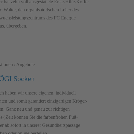
r hat zehn voll ausgestattete Erste-Hilfe-Koffer
m Walter, den organisatorischen Leiter des
uchsleistungszentrums des FC Energie
us, übergeben.
tionen / Angebote
ÖGI Socken
ich haben wir unsere eigenen, indivi­duell
nten und somit garantiert einzig­artigen Kröger-
n. Ganz neu und genau zur richtigen
es-)Zeit können Sie die farben­frohen Fuß­
r ab sofort in unserer Gesundheits­passage
ben oder online bestellen.