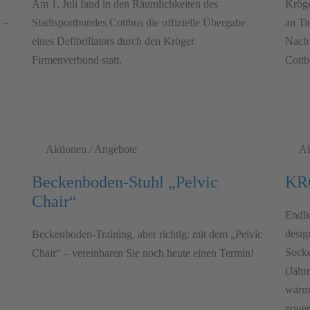
e
Am 1. Juli fand in den Räumlichkeiten des
Kröge
 –
Stadtsportbundes Cottbus die offizielle Übergabe
an Ti
eines Defibrillators durch den Kröger
Nachw
Firmenverbund statt.
Cottb
Aktionen / Angebote
Ak
Beckenboden-Stuhl „Pelvic
KR
Chair“
End­l
desig
Becken­boden-Training, aber richtig: mit dem „Pelvic
Socke
Chair“ – vereinbaren Sie noch heute einen Termin!
(Jahr
wärme
erwer