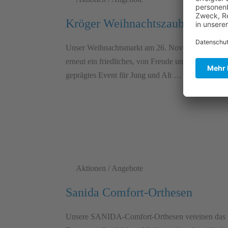
Kröger Weihnachtszauber 2025
Unser Weihnachtsmarkt am 26. November war
erneut ein friedliches, von Freude und Geselligkeit
geprägtes Event für Jung und Alt …
Aktionen / Angebote
Sanida Comfort-Orthesen
Unsere SANIDA-Comfort-Orthesen vereinen das