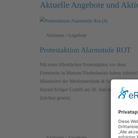
Aktuelle Angebote und Akti
Aktionen / Angebote
Protestaktion Alarmstufe ROT
Mit einer öffentlichen Protestaktion vor dem
Firmensitz in Massen-Niederlausitz haben zahlreic
Mitarbeiter der Medizintechnik & Sanitätshaus
Harald Kröger GmbH am 30. Juni ein gemeinsam
Zeichen gesetzt.
Aktionen / Angebote