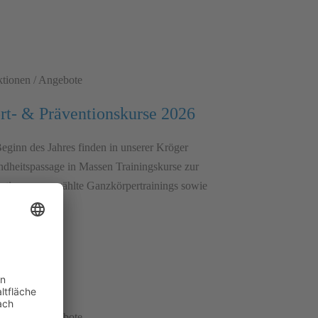
tionen / Angebote
rt- & Präventionskurse 2026
Beginn des Jahres finden in unserer Kröger
­­­­heits­­­­passage in Massen Trainings­­­kurse zur
­­­tion, ausge­­­wählte Ganz­­­­körper­­­trainings sowie
-Sport statt.
tionen / Angebote