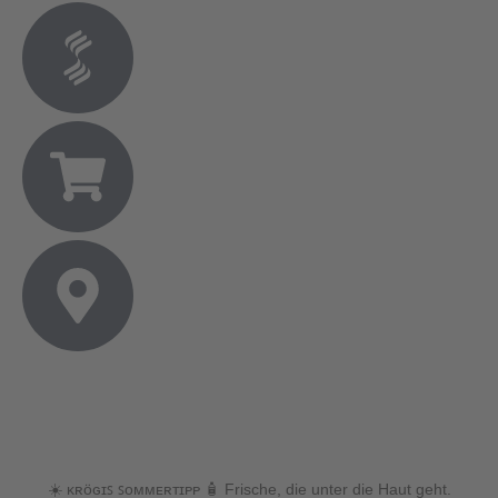
☀️ ᴋʀöɢɪꜱ ꜱᴏᴍᴍᴇʀᴛɪᴘᴘ 🧴 Frische, die unter die Haut geht.