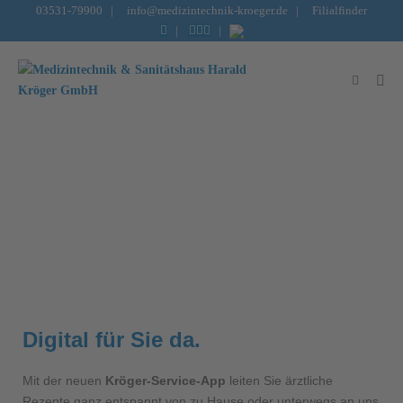
03531-79900
|
info@medizintechnik-kroeger.de
|
Filialfinder
|
|
Kröger-Service-App
Ein sicheres Gefühl – immer und überall.
Digital für Sie da.
Mit der neuen
Kröger-Service-App
leiten Sie ärztliche
Rezepte ganz entspannt von zu Hause oder unterwegs an uns