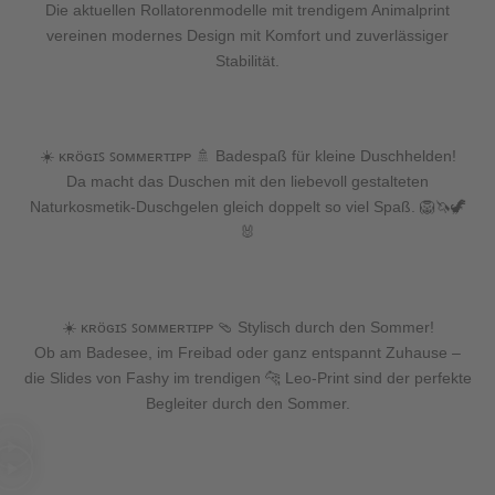
Die aktuellen Rollatorenmodelle mit trendigem Animalprint
vereinen modernes Design mit Komfort und zuverlässiger
Stabilität.
☀️ ᴋʀöɢɪꜱ ꜱᴏᴍᴍᴇʀᴛɪᴘᴘ 🚿 Badespaß für kleine Duschhelden!
Da macht das Duschen mit den liebevoll gestalteten
Naturkosmetik-Duschgelen gleich doppelt so viel Spaß. 🦁🦄🦖
🐰
☀️ ᴋʀöɢɪꜱ ꜱᴏᴍᴍᴇʀᴛɪᴘᴘ 🩴 Stylisch durch den Sommer!
Ob am Badesee, im Freibad oder ganz entspannt Zuhause –
die Slides von Fashy im trendigen 🐆 Leo-Print sind der perfekte
Begleiter durch den Sommer.