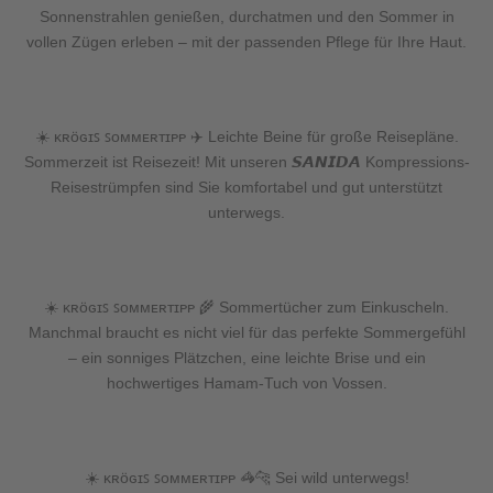
Sonnenstrahlen genießen, durchatmen und den Sommer in
vollen Zügen erleben – mit der passenden Pflege für Ihre Haut.
☀️ ᴋʀöɢɪꜱ ꜱᴏᴍᴍᴇʀᴛɪᴘᴘ ✈️ Leichte Beine für große Reisepläne.
Sommerzeit ist Reisezeit! Mit unseren 𝙎𝘼𝙉𝙄𝘿𝘼 Kompressions-
Reisestrümpfen sind Sie komfortabel und gut unterstützt
unterwegs.
☀️ ᴋʀöɢɪꜱ ꜱᴏᴍᴍᴇʀᴛɪᴘᴘ 🌾 Sommertücher zum Einkuscheln.
Manchmal braucht es nicht viel für das perfekte Sommergefühl
– ein sonniges Plätzchen, eine leichte Brise und ein
hochwertiges Hamam-Tuch von Vossen.
☀️ ᴋʀöɢɪꜱ ꜱᴏᴍᴍᴇʀᴛɪᴘᴘ 🦓🐆 Sei wild unterwegs!