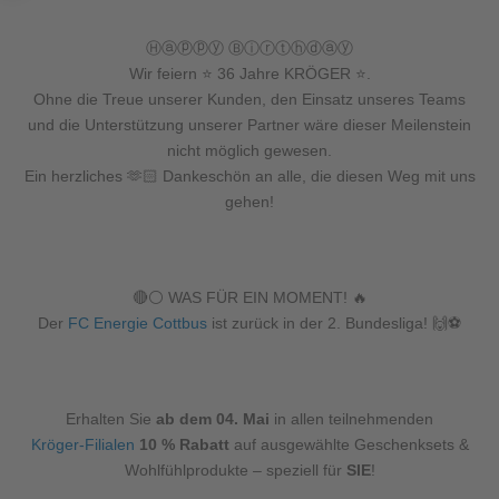
Ⓗⓐⓟⓟⓨ Ⓑⓘⓡⓣⓗⓓⓐⓨ
Wir feiern ⭐ 36 Jahre KRÖGER ⭐.
Ohne die Treue unserer Kunden, den Einsatz unseres Teams
und die Unterstützung unserer Partner wäre dieser Meilenstein
nicht möglich gewesen.
Ein herzliches 🫶🏻 Dankeschön an alle, die diesen Weg mit uns
gehen!
🔴⚪️ WAS FÜR EIN MOMENT! 🔥
Der
FC Energie Cottbus
ist zurück in der 2. Bundesliga! 🙌⚽️
Erhalten Sie
ab dem 04. Mai
in allen teilnehmenden
Kröger-Filialen
10 % Rabatt
auf ausgewählte Geschenksets &
Wohlfühlprodukte – speziell für
SIE
!