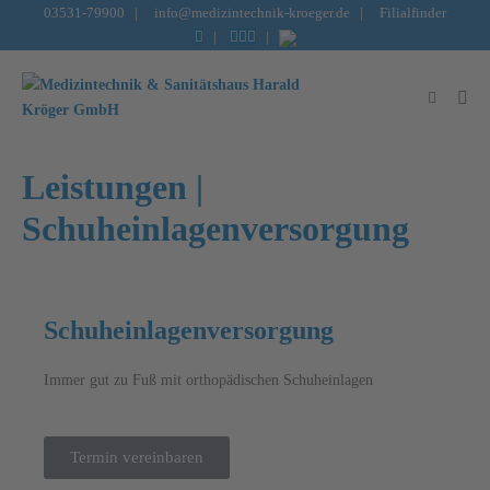
Inhalt
03531-79900
|
info@medizintechnik-kroeger.de
|
Filialfinder
springen
|
|
Leistungen |
Schuheinlagenversorgung
Schuheinlagenversorgung
Immer gut zu Fuß mit orthopädischen Schuheinlagen
Termin vereinbaren