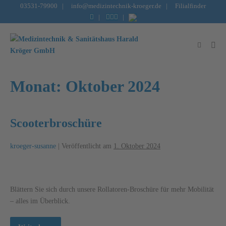
Inhalt
03531-79900
|
info@medizintechnik-kroeger.de
|
Filialfinder
springen
|
|
Monat:
Oktober 2024
Scooterbroschüre
kroeger-susanne
|
Veröffentlicht am
1. Oktober 2024
Blättern Sie sich durch unsere Rollatoren-Broschüre für mehr Mobilität
– alles im Überblick.