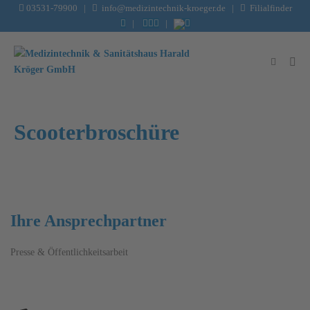
03531-79900
|
info@medizintechnik-kroeger.de
|
Filialfinder
|
|
Scooterbroschüre
Ihre Ansprechpartner
Presse & Öffentlichkeitsarbeit