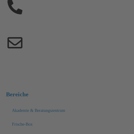
03531 7990-7363
aktuell@medizintechnik-kroeger.de
Bereiche
Akademie & Beratungszentrum
Frische-Box