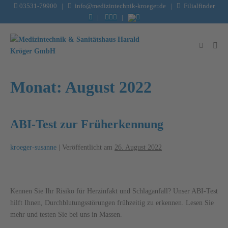
Inhalt
03531-79900
|
info@medizintechnik-kroeger.de
|
Filialfinder
springen
|
|
Monat:
August 2022
ABI-Test zur Früherkennung
kroeger-susanne
|
Veröffentlicht am
26. August 2022
Kennen Sie Ihr Risiko für Herzinfakt und Schlaganfall? Unser ABI-Test
hilft Ihnen, Durchblutungsstörungen frühzeitig zu erkennen. Lesen Sie
mehr und testen Sie bei uns in Massen.