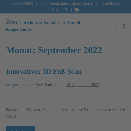
Inhalt
03531-79900
|
info@medizintechnik-kroeger.de
|
Filialfinder
springen
|
|
Monat:
September 2022
Innovativer 3D Fuß-Scan
kroeger-susanne
|
Veröffentlicht am
30. September 2022
Pass­genaue Einlagen, Schuhe und Orthesen in 3D – überzeugen Sie sich
selbst!