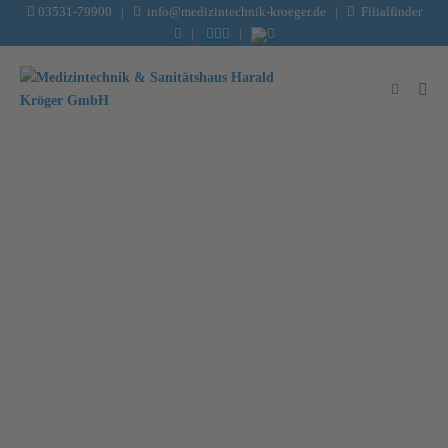
03531-79900
|
info@medizintechnik-kroeger.de
|
Filialfinder
|
|
Digitales Maßnehmen mit
„medi vision“