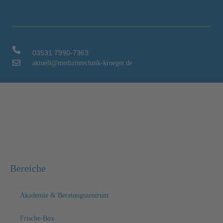
03531 7990-7363
aktuell@medizintechnik-kroeger.de
Bereiche
Akademie & Beratungszentrum
Frische-Box