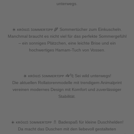
unterwegs.
☀️ ᴋʀöɢɪꜱ ꜱᴏᴍᴍᴇʀᴛɪᴘᴘ 🌾 Sommertücher zum Einkuscheln.
Manchmal braucht es nicht viel für das perfekte Sommergefühl
– ein sonniges Plätzchen, eine leichte Brise und ein
hochwertiges Hamam-Tuch von Vossen.
☀️ ᴋʀöɢɪꜱ ꜱᴏᴍᴍᴇʀᴛɪᴘᴘ 🦓🐆 Sei wild unterwegs!
Die aktuellen Rollatorenmodelle mit trendigem Animalprint
vereinen modernes Design mit Komfort und zuverlässiger
Stabilität.
☀️ ᴋʀöɢɪꜱ ꜱᴏᴍᴍᴇʀᴛɪᴘᴘ 🚿 Badespaß für kleine Duschhelden!
Da macht das Duschen mit den liebevoll gestalteten