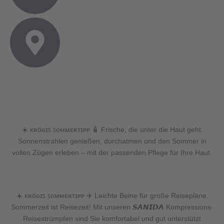
☀️ ᴋʀöɢɪꜱ ꜱᴏᴍᴍᴇʀᴛɪᴘᴘ 🧴 Frische, die unter die Haut geht.
Sonnenstrahlen genießen, durchatmen und den Sommer in
vollen Zügen erleben – mit der passenden Pflege für Ihre Haut.
☀️ ᴋʀöɢɪꜱ ꜱᴏᴍᴍᴇʀᴛɪᴘᴘ ✈️ Leichte Beine für große Reisepläne.
Sommerzeit ist Reisezeit! Mit unseren 𝙎𝘼𝙉𝙄𝘿𝘼 Kompressions-
Reisestrümpfen sind Sie komfortabel und gut unterstützt