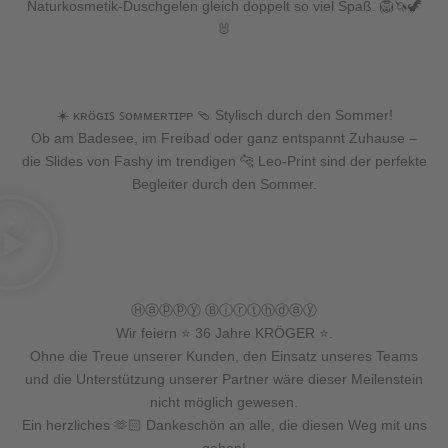
Naturkosmetik-Duschgelen gleich doppelt so viel Spaß. 🦁🦄🦖
🐰
☀️ ᴋʀöɢɪꜱ ꜱᴏᴍᴍᴇʀᴛɪᴘᴘ 🩴 Stylisch durch den Sommer!
Ob am Badesee, im Freibad oder ganz entspannt Zuhause –
die Slides von Fashy im trendigen 🐆 Leo-Print sind der perfekte
Begleiter durch den Sommer.
Ⓗⓐⓟⓟⓨ Ⓑⓘⓡⓣⓗⓓⓐⓨ
Wir feiern ⭐ 36 Jahre KRÖGER ⭐.
Ohne die Treue unserer Kunden, den Einsatz unseres Teams
und die Unterstützung unserer Partner wäre dieser Meilenstein
nicht möglich gewesen.
Ein herzliches 🫶🏻 Dankeschön an alle, die diesen Weg mit uns