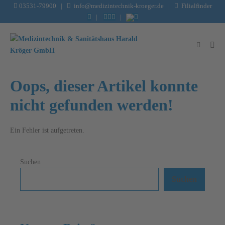
Inhalt
03531-79900
|
info@medizintechnik-kroeger.de
|
Filialfinder
springen
|
|
Oops, dieser Artikel konnte
nicht gefunden werden!
Ein Fehler ist aufgetreten.
Suchen
Suchen