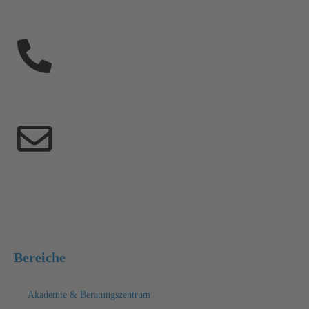
03531 7990-7363
aktuell@medizintechnik-kroeger.de
Bereiche
Akademie & Beratungszentrum