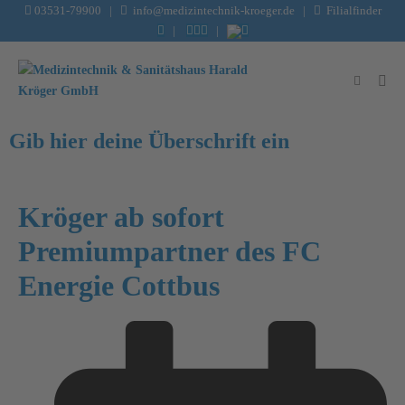
03531-79900
|
info@medizintechnik-kroeger.de
|
Filialfinder
|
|
Gib hier deine Überschrift ein
Kröger ab sofort
Premiumpartner des FC
Energie Cottbus