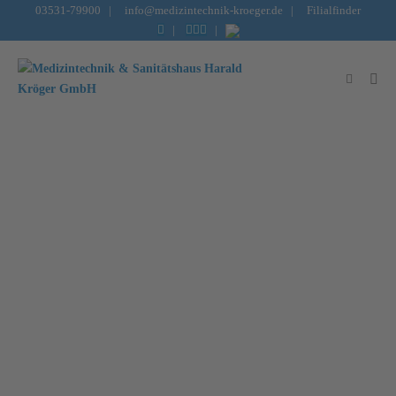
03531-79900
|
info@medizintechnik-kroeger.de
|
Filialfinder
|
|
Finanzielle
Unterstützung für
Hospize in der Region