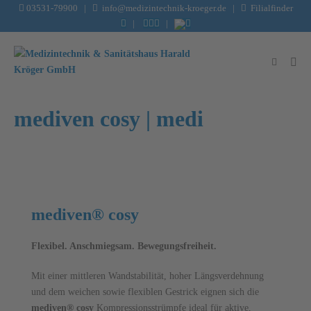
Inhalt
03531-79900
|
info@medizintechnik-kroeger.de
|
Filialfinder
springen
|
|
mediven cosy | medi
mediven® cosy
Flexibel. Anschmiegsam. Bewegungs­freiheit.
Mit einer mittleren Wand­stabilität, hoher Längs­verdehnung
und dem weichen sowie flexiblen Gestrick eignen sich die
mediven® cosy
Kompressionsstrümpfe ideal für aktive,