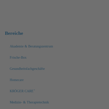
sanitaetshaus@medizintechnik-kroeger.de
Bereiche
Akademie & Beratungszentrum
Frische-Box
Gesundheitsfachgeschäfte
Homecare
+
KRÖGER CARE
Medizin- & Therapietechnik