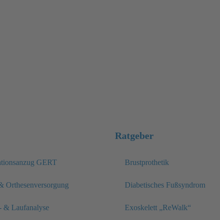
03531 7990-7363
aktuell@medizintechnik-kroeger.de
Ratgeber
lationsanzug GERT
Brustprothetik
& Orthesenversorgung
Diabetisches Fußsyndrom
 & Laufanalyse
Exoskelett „ReWalk“