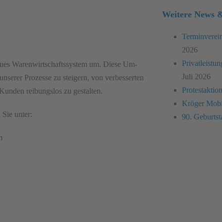
Weitere News &
Terminver
2026
Privatleistu
ues Waren­wirtschafts­system um. Diese Um­
Juli 2026
 unserer Prozesse zu steigern, von verbesserten
Protestakti
 Kunden reibungs­los zu gestalten.
Kröger Mobil
 Sie unter:
90. Geburtst
m