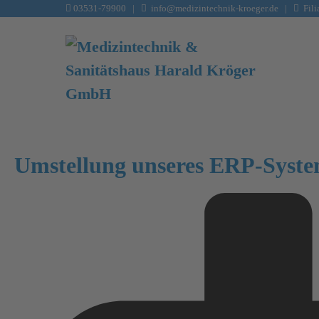
03531-79900
|
info@medizintechnik-kroeger.de
|
Filia
Um­stellung unseres ERP-Syst