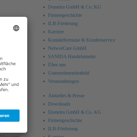
Dometra GmbH & Co. KG
Firmengeschichte
ILB-Förderung
-Massagen
Karriere
Kontaktformular & Kundenservice
ooter
NetworCare GmbH
SANIDA Handelsmarke
Über uns
Unternehmensleitbild
Veranstaltungen
Aktuelles & Presse
Downloads
Dometra GmbH & Co. KG
Firmengeschichte
ILB-Förderung
-Massagen
Karriere