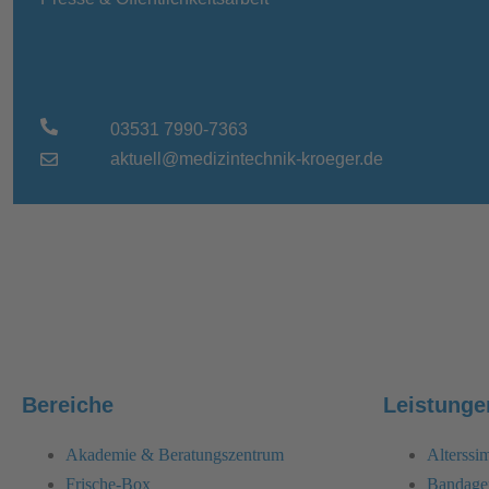
03531 7990-7363
aktuell@medizintechnik-kroeger.de
Bereiche
Leistunge
Akademie & Beratungszentrum
Alterss
Frische-Box
Bandage