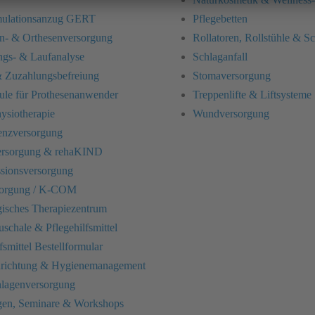
imulationsanzug GERT
Pflegebetten
n- & Orthesenversorgung
Rollatoren, Rollstühle & Sc
gs- & Laufanalyse
Schlaganfall
 Zuzahlungsbefreiung
Stomaversorgung
le für Prothesenanwender
Treppenlifte & Liftsysteme
siotherapie
Wundversorgung
enzversorgung
ersorgung & rehaKIND
sionsversorgung
orgung / K-COM
isches Therapiezentrum
uschale & Pflegehilfsmittel
fsmittel Bestellformular
inrichtung & Hygienemanagement
nlagenversorgung
gen, Seminare & Workshops