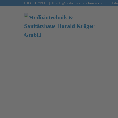
03531-79900
|
info@medizintechnik-kroeger.de
|
Filia
Kröger Produktkatalog 2026