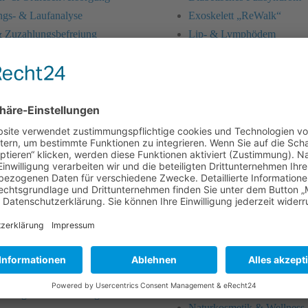
gs- & Laufanalyse
Exoskelett „ReWalk“
 Zuzahlungsbefreiung
Lip- & Lymphödem
le für Prothesenanwender
Mangelernährung
siotherapie
Naturkosmetik & Wellness
enzversorgung
Pflegebetten
ersorgung & rehaKIND
Rollatoren, Rollstühle & Sc
sionsversorgung
Schlaganfall
orgung / K-COM
Stomaversorgung
isches Therapiezentrum
Treppenlifte & Liftsysteme
uschale & Pflegehilfsmittel
Wundversorgung
fsmittel Bestellformular
Brustprothetik
inrichtung & Hygienemanagement
Diabetisches Fußsyndrom
nlagenversorgung
Exoskelett „ReWalk“
gen, Seminare & Workshops
Lip- & Lymphödem
 Präventionskurse 2026
Mangelernährung
 Pflegeumfeldberatung
Naturkosmetik & Wellness