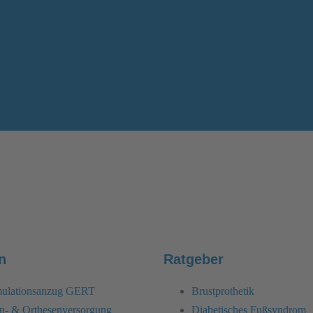
n
Ratgeber
imulationsanzug GERT
Brustprothetik
n- & Orthesenversorgung
Diabetisches Fußsyndrom