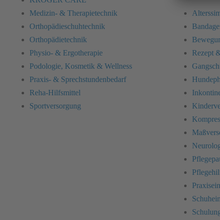
Medizin- & Therapietechnik
Alterss
Orthopädieschuhtechnik
Bandage
Orthopädietechnik
Bewegun
Physio- & Ergotherapie
Rezept &
Podologie, Kosmetik & Wellness
Gangschu
Praxis- & Sprechstundenbedarf
Hundephy
Reha-Hilfsmittel
Inkontin
Sportversorgung
Kinderv
Kompres
Maßvers
Neurolog
Pflegepa
Pflegehil
Praxise
Schuhei
Schulun