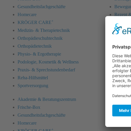
Gesundheitsfachgeschäfte
Bewegun
Homecare
Rezept &
+
KRÖGER CARE
Gangschu
Medizin- & Therapietechnik
Hundephy
Orthopädieschuhtechnik
Inkontin
Orthopädietechnik
Kinderv
Physio- & Ergotherapie
Kompres
Podologie, Kosmetik & Wellness
Maßvers
Praxis- & Sprechstundenbedarf
Neurolog
Reha-Hilfsmittel
Pflegepa
Sportversorgung
Pflegehil
Praxise
Akademie & Beratungszentrum
Schuhei
Frische-Box
Schulun
Gesundheitsfachgeschäfte
Sport- &
Homecare
Wohn- &
+
KRÖGER CARE