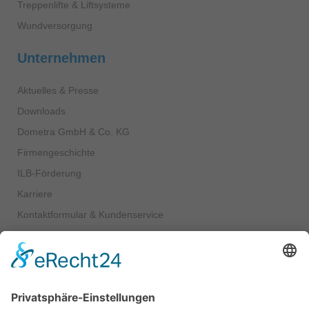
Treppenlifte & Liftsysteme
Wundversorgung
Unternehmen
Aktuelles & Presse
Downloads
Dometra GmbH & Co. KG
Firmengeschichte
ILB-Förderung
Karriere
Kontaktformular & Kundenservice
NetworCare GmbH
SANIDA Handelsmarke
Über uns
Unternehmensleitbild