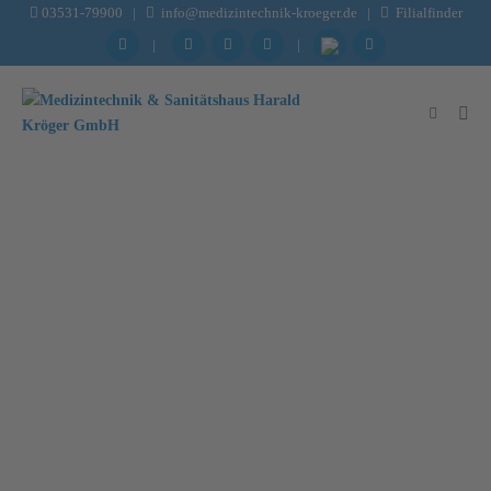
03531-79900
|
info@medizintechnik-kroeger.de
|
Filialfinder
|
|
Kröger Imagebroschüre