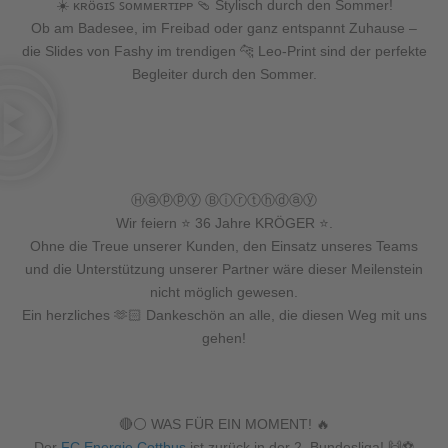
☀️ ᴋʀöɢɪꜱ ꜱᴏᴍᴍᴇʀᴛɪᴘᴘ 🩴 Stylisch durch den Sommer!
Ob am Badesee, im Freibad oder ganz entspannt Zuhause –
die Slides von Fashy im trendigen 🐆 Leo-Print sind der perfekte
Begleiter durch den Sommer.
Ⓗⓐⓟⓟⓨ Ⓑⓘⓡⓣⓗⓓⓐⓨ
Wir feiern ⭐ 36 Jahre KRÖGER ⭐.
Ohne die Treue unserer Kunden, den Einsatz unseres Teams
und die Unterstützung unserer Partner wäre dieser Meilenstein
nicht möglich gewesen.
Ein herzliches 🫶🏻 Dankeschön an alle, die diesen Weg mit uns
gehen!
🔴⚪️ WAS FÜR EIN MOMENT! 🔥
Der
FC Energie Cottbus
ist zurück in der 2. Bundesliga! 🙌⚽️