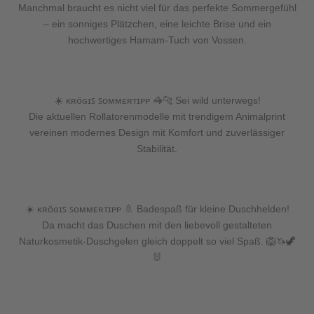
Manchmal braucht es nicht viel für das perfekte Sommergefühl
– ein sonniges Plätzchen, eine leichte Brise und ein
hochwertiges Hamam-Tuch von Vossen.
☀️ ᴋʀöɢɪꜱ ꜱᴏᴍᴍᴇʀᴛɪᴘᴘ 🦓🐆 Sei wild unterwegs!
Die aktuellen Rollatorenmodelle mit trendigem Animalprint
vereinen modernes Design mit Komfort und zuverlässiger
Stabilität.
☀️ ᴋʀöɢɪꜱ ꜱᴏᴍᴍᴇʀᴛɪᴘᴘ 🚿 Badespaß für kleine Duschhelden!
Da macht das Duschen mit den liebevoll gestalteten
Naturkosmetik-Duschgelen gleich doppelt so viel Spaß. 🦁🦄🦖
🐰